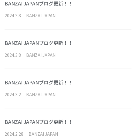
BANZAI JAPANブログ更新！！
2024
.
3
.
8
BANZAI JAPAN
BANZAI JAPANブログ更新！！
2024
.
3
.
8
BANZAI JAPAN
BANZAI JAPANブログ更新！！
2024
.
3
.
2
BANZAI JAPAN
BANZAI JAPANブログ更新！！
2024
.
2
.
28
BANZAI JAPAN