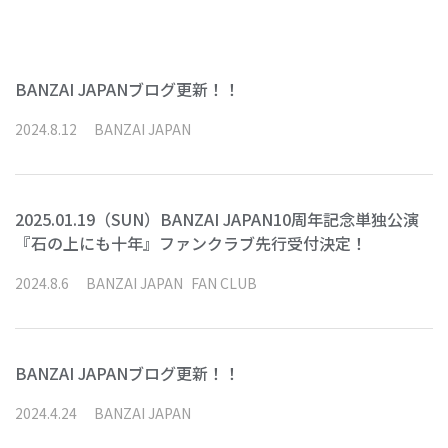
BANZAI JAPANブログ更新！！
2024
.
8
.
12
BANZAI JAPAN
2025.01.19（SUN）BANZAI JAPAN10周年記念単独公演
『石の上にも十年』ファンクラブ先行受付決定！
2024
.
8
.
6
BANZAI JAPAN
FAN CLUB
BANZAI JAPANブログ更新！！
2024
.
4
.
24
BANZAI JAPAN