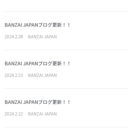
BANZAI JAPANブログ更新！！
2024
.
2
.
28
BANZAI JAPAN
BANZAI JAPANブログ更新！！
2024
.
2
.
23
BANZAI JAPAN
BANZAI JAPANブログ更新！！
2024
.
2
.
22
BANZAI JAPAN