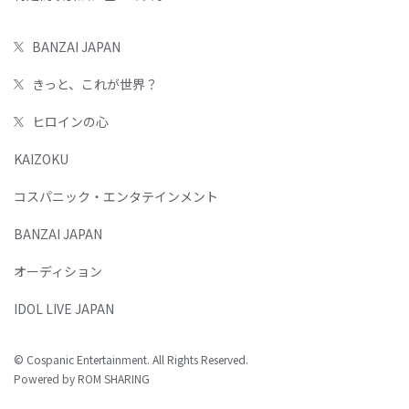
BANZAI JAPAN
きっと、これが世界？
ヒロインの心
KAIZOKU
コスパニック・エンタテインメント
BANZAI JAPAN
オーディション
IDOL LIVE JAPAN
© Cospanic Entertainment. All Rights Reserved.
Powered by ROM SHARING