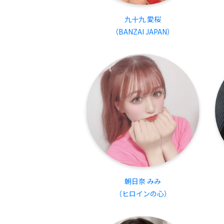
九十九 愛桜
（BANZAI JAPAN）
朝日奈 みみ
（ヒロインの心）