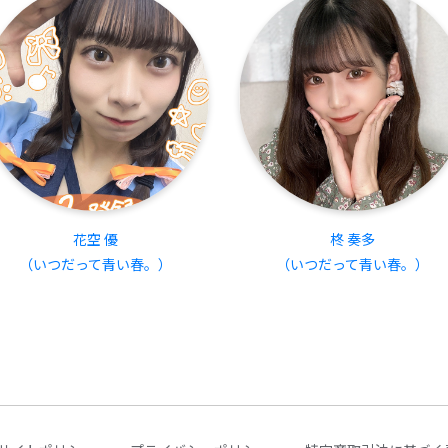
花空 優
柊 奏多
（いつだって青い春。）
（いつだって青い春。）