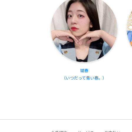
瑚春
（いつだって青い春。）