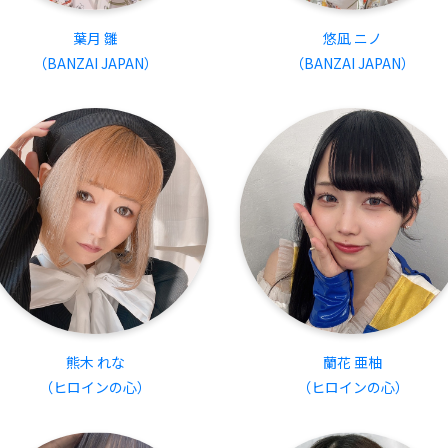
葉月 雛
悠凪 ニノ
（BANZAI JAPAN）
（BANZAI JAPAN）
熊木 れな
蘭花 亜柚
（ヒロインの心）
（ヒロインの心）