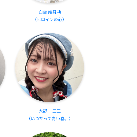
白雪 姫舞莉
（ヒロインの心）
大野 一二三
（いつだって青い春。）