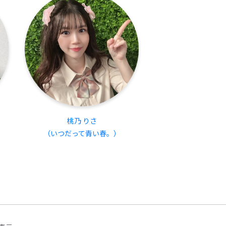
桃乃 りさ
（いつだって青い春。）